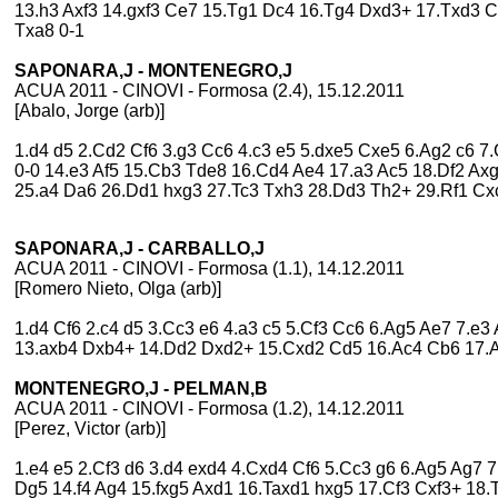
13.h3 Axf3 14.gxf3 Ce7 15.Tg1 Dc4 16.Tg4 Dxd3+ 17.Txd3 C
Txa8 0-1
SAPONARA,J - MONTENEGRO,J
ACUA 2011 - CINOVI - Formosa (2.4), 15.12.2011
[Abalo, Jorge (arb)]
1.d4 d5 2.Cd2 Cf6 3.g3 Cc6 4.c3 e5 5.dxe5 Cxe5 6.Ag2 c6 7
0-0 14.e3 Af5 15.Cb3 Tde8 16.Cd4 Ae4 17.a3 Ac5 18.Df2 Ax
25.a4 Da6 26.Dd1 hxg3 27.Tc3 Txh3 28.Dd3 Th2+ 29.Rf1 Cxc
SAPONARA,J - CARBALLO,J
ACUA 2011 - CINOVI - Formosa (1.1), 14.12.2011
[Romero Nieto, Olga (arb)]
1.d4 Cf6 2.c4 d5 3.Cc3 e6 4.a3 c5 5.Cf3 Cc6 6.Ag5 Ae7 7.e
13.axb4 Dxb4+ 14.Dd2 Dxd2+ 15.Cxd2 Cd5 16.Ac4 Cb6 17.A
MONTENEGRO,J - PELMAN,B
ACUA 2011 - CINOVI - Formosa (1.2), 14.12.2011
[Perez, Victor (arb)]
1.e4 e5 2.Cf3 d6 3.d4 exd4 4.Cxd4 Cf6 5.Cc3 g6 6.Ag5 Ag7 7
Dg5 14.f4 Ag4 15.fxg5 Axd1 16.Taxd1 hxg5 17.Cf3 Cxf3+ 18.T