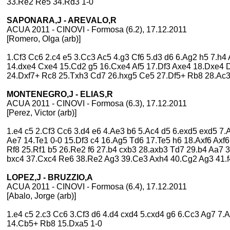
33.Re2 Re5 34.Rd3 1-0
SAPONARA,J - AREVALO,R
ACUA 2011 - CINOVI - Formosa (6.2), 17.12.2011
[Romero, Olga (arb)]
1.Cf3 Cc6 2.c4 e5 3.Cc3 Ac5 4.g3 Cf6 5.d3 d6 6.Ag2 h5 7.h
14.dxe4 Cxe4 15.Cd2 g5 16.Cxe4 Af5 17.Df3 Axe4 18.Dxe4
24.Dxf7+ Rc8 25.Txh3 Cd7 26.hxg5 Ce5 27.Df5+ Rb8 28.Ac3
MONTENEGRO,J - ELIAS,R
ACUA 2011 - CINOVI - Formosa (6.3), 17.12.2011
[Perez, Victor (arb)]
1.e4 c5 2.Cf3 Cc6 3.d4 e6 4.Ae3 b6 5.Ac4 d5 6.exd5 exd5 7
Ae7 14.Te1 0-0 15.Df3 c4 16.Ag5 Td6 17.Te5 h6 18.Axf6 Ax
Rf8 25.Rf1 b5 26.Re2 f6 27.b4 cxb3 28.axb3 Td7 29.b4 Aa7 
bxc4 37.Cxc4 Re6 38.Re2 Ag3 39.Ce3 Axh4 40.Cg2 Ag3 41.f
LOPEZ,J - BRUZZIO,A
ACUA 2011 - CINOVI - Formosa (6.4), 17.12.2011
[Abalo, Jorge (arb)]
1.e4 c5 2.c3 Cc6 3.Cf3 d6 4.d4 cxd4 5.cxd4 g6 6.Cc3 Ag7 7.
14.Cb5+ Rb8 15.Dxa5 1-0