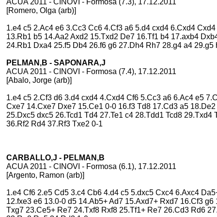
ACUA 2011 - CINOVI - Formosa (7.3), 17.12.2011
[Romero, Olga (arb)]
1.e4 c5 2.Ac4 e6 3.Cc3 Cc6 4.Cf3 a6 5.d4 cxd4 6.Cxd4 Cxd4
13.Rb1 b5 14.Aa2 Axd2 15.Txd2 De7 16.Tf1 b4 17.axb4 Dxb4
24.Rb1 Dxa4 25.f5 Db4 26.f6 g6 27.Dh4 Rh7 28.g4 a4 29.g5
PELMAN,B - SAPONARA,J
ACUA 2011 - CINOVI - Formosa (7.4), 17.12.2011
[Abalo, Jorge (arb)]
1.e4 c5 2.Cf3 d6 3.d4 cxd4 4.Cxd4 Cf6 5.Cc3 a6 6.Ac4 e5 7
Cxe7 14.Cxe7 Dxe7 15.Ce1 0-0 16.f3 Td8 17.Cd3 a5 18.De2 b
25.Dxc5 dxc5 26.Tcd1 Td4 27.Te1 c4 28.Tdd1 Tcd8 29.Txd4 
36.Rf2 Rd4 37.Rf3 Txe2 0-1
CARBALLO,J - PELMAN,B
ACUA 2011 - CINOVI - Formosa (6.1), 17.12.2011
[Argento, Ramon (arb)]
1.e4 Cf6 2.e5 Cd5 3.c4 Cb6 4.d4 c5 5.dxc5 Cxc4 6.Axc4 D
12.fxe3 e6 13.0-0 d5 14.Ab5+ Ad7 15.Axd7+ Rxd7 16.Cf3 g6
Txg7 23.Ce5+ Re7 24.Txf8 Rxf8 25.Tf1+ Re7 26.Cd3 Rd6 27