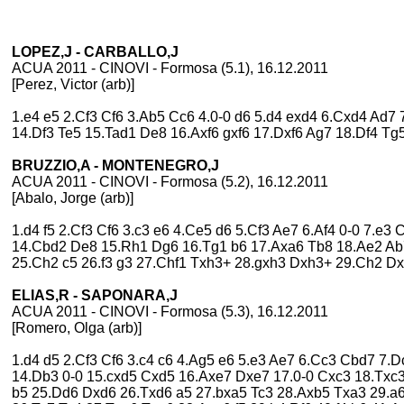
LOPEZ,J - CARBALLO,J
ACUA 2011 - CINOVI - Formosa (5.1), 16.12.2011
[Perez, Victor (arb)]
1.e4 e5 2.Cf3 Cf6 3.Ab5 Cc6 4.0-0 d6 5.d4 exd4 6.Cxd4 Ad7 
14.Df3 Te5 15.Tad1 De8 16.Axf6 gxf6 17.Dxf6 Ag7 18.Df4 Tg
BRUZZIO,A - MONTENEGRO,J
ACUA 2011 - CINOVI - Formosa (5.2), 16.12.2011
[Abalo, Jorge (arb)]
1.d4 f5 2.Cf3 Cf6 3.c3 e6 4.Ce5 d6 5.Cf3 Ae7 6.Af4 0-0 7.e3
14.Cbd2 De8 15.Rh1 Dg6 16.Tg1 b6 17.Axa6 Tb8 18.Ae2 Ab7
25.Ch2 c5 26.f3 g3 27.Chf1 Txh3+ 28.gxh3 Dxh3+ 29.Ch2 Dx
ELIAS,R - SAPONARA,J
ACUA 2011 - CINOVI - Formosa (5.3), 16.12.2011
[Romero, Olga (arb)]
1.d4 d5 2.Cf3 Cf6 3.c4 c6 4.Ag5 e6 5.e3 Ae7 6.Cc3 Cbd7 7.D
14.Db3 0-0 15.cxd5 Cxd5 16.Axe7 Dxe7 17.0-0 Cxc3 18.Txc3
b5 25.Dd6 Dxd6 26.Txd6 a5 27.bxa5 Tc3 28.Axb5 Txa3 29.a