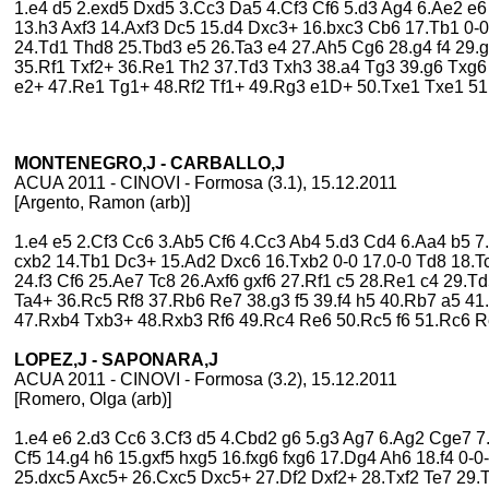
1.e4 d5 2.exd5 Dxd5 3.Cc3 Da5 4.Cf3 Cf6 5.d3 Ag4 6.Ae2 e
13.h3 Axf3 14.Axf3 Dc5 15.d4 Dxc3+ 16.bxc3 Cb6 17.Tb1 0-0
24.Td1 Thd8 25.Tbd3 e5 26.Ta3 e4 27.Ah5 Cg6 28.g4 f4 29.
35.Rf1 Txf2+ 36.Re1 Th2 37.Td3 Txh3 38.a4 Tg3 39.g6 Txg6 
e2+ 47.Re1 Tg1+ 48.Rf2 Tf1+ 49.Rg3 e1D+ 50.Txe1 Txe1 51.
MONTENEGRO,J - CARBALLO,J
ACUA 2011 - CINOVI - Formosa (3.1), 15.12.2011
[Argento, Ramon (arb)]
1.e4 e5 2.Cf3 Cc6 3.Ab5 Cf6 4.Cc3 Ab4 5.d3 Cd4 6.Aa4 b5 
cxb2 14.Tb1 Dc3+ 15.Ad2 Dxc6 16.Txb2 0-0 17.0-0 Td8 18.
24.f3 Cf6 25.Ae7 Tc8 26.Axf6 gxf6 27.Rf1 c5 28.Re1 c4 29.
Ta4+ 36.Rc5 Rf8 37.Rb6 Re7 38.g3 f5 39.f4 h5 40.Rb7 a5 4
47.Rxb4 Txb3+ 48.Rxb3 Rf6 49.Rc4 Re6 50.Rc5 f6 51.Rc6 
LOPEZ,J - SAPONARA,J
ACUA 2011 - CINOVI - Formosa (3.2), 15.12.2011
[Romero, Olga (arb)]
1.e4 e6 2.d3 Cc6 3.Cf3 d5 4.Cbd2 g6 5.g3 Ag7 6.Ag2 Cge7 
Cf5 14.g4 h6 15.gxf5 hxg5 16.fxg6 fxg6 17.Dg4 Ah6 18.f4 0-0
25.dxc5 Axc5+ 26.Cxc5 Dxc5+ 27.Df2 Dxf2+ 28.Txf2 Te7 29.