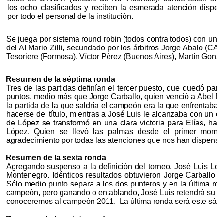
los ocho clasificados y reciben la esmerada atención dis
por todo el personal de la institución.
Se juega por sistema round robin (todos contra todos) con u
del AI Mario Zilli, secundado por los árbitros Jorge Abalo
Tesoriere (Formosa), Víctor Pérez (Buenos Aires), Martín G
Resumen de la séptima ronda
Tres de las partidas definían el tercer puesto, que quedó p
puntos, medio más que Jorge Carballo, quien venció a Abel
la partida de la que saldría el campeón era la que enfrentab
hacerse del título, mientras a José Luis le alcanzaba con un 
de López se transformó en una clara victoria para Elías, 
López. Quien se llevó las palmas desde el primer mom
agradecimiento por todas las atenciones que nos han dispen
Resumen de la sexta ronda
Agregando suspenso a la definición del torneo, José Luis L
Montenegro. Idénticos resultados obtuvieron Jorge Carball
Sólo medio punto separa a los dos punteros y en la última r
campeón, pero ganando o entablando, José Luis retendrá su tí
conoceremos al campeón 2011. La última ronda será este sá