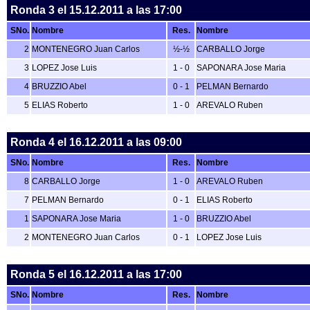
Ronda 3
el 15.12.2011 a las 17:00
SNo.
Nombre
Res.
Nombre
2
MONTENEGRO Juan Carlos
½-½
CARBALLO Jorge
3
LOPEZ Jose Luis
1 - 0
SAPONARA Jose Maria
4
BRUZZIO Abel
0 - 1
PELMAN Bernardo
5
ELIAS Roberto
1 - 0
AREVALO Ruben
Ronda 4
el 16.12.2011 a las 09:00
SNo.
Nombre
Res.
Nombre
8
CARBALLO Jorge
1 - 0
AREVALO Ruben
7
PELMAN Bernardo
0 - 1
ELIAS Roberto
1
SAPONARA Jose Maria
1 - 0
BRUZZIO Abel
2
MONTENEGRO Juan Carlos
0 - 1
LOPEZ Jose Luis
Ronda 5
el 16.12.2011 a las 17:00
SNo.
Nombre
Res.
Nombre