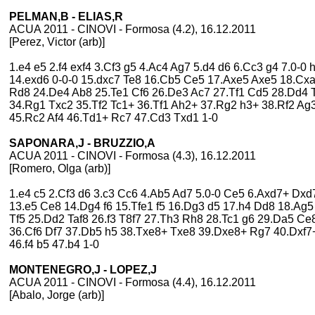
PELMAN,B - ELIAS,R
ACUA 2011 - CINOVI - Formosa (4.2), 16.12.2011
[Perez, Victor (arb)]
1.e4 e5 2.f4 exf4 3.Cf3 g5 4.Ac4 Ag7 5.d4 d6 6.Cc3 g4 7.0-
14.exd6 0-0-0 15.dxc7 Te8 16.Cb5 Ce5 17.Axe5 Axe5 18.Cx
Rd8 24.De4 Ab8 25.Te1 Cf6 26.De3 Ac7 27.Tf1 Cd5 28.Dd4 T
34.Rg1 Txc2 35.Tf2 Tc1+ 36.Tf1 Ah2+ 37.Rg2 h3+ 38.Rf2 A
45.Rc2 Af4 46.Td1+ Rc7 47.Cd3 Txd1 1-0
SAPONARA,J - BRUZZIO,A
ACUA 2011 - CINOVI - Formosa (4.3), 16.12.2011
[Romero, Olga (arb)]
1.e4 c5 2.Cf3 d6 3.c3 Cc6 4.Ab5 Ad7 5.0-0 Ce5 6.Axd7+ Dxd7
13.e5 Ce8 14.Dg4 f6 15.Tfe1 f5 16.Dg3 d5 17.h4 Dd8 18.Ag
Tf5 25.Dd2 Taf8 26.f3 T8f7 27.Th3 Rh8 28.Tc1 g6 29.Da5 C
36.Cf6 Df7 37.Db5 h5 38.Txe8+ Txe8 39.Dxe8+ Rg7 40.Dxf7
46.f4 b5 47.b4 1-0
MONTENEGRO,J - LOPEZ,J
ACUA 2011 - CINOVI - Formosa (4.4), 16.12.2011
[Abalo, Jorge (arb)]