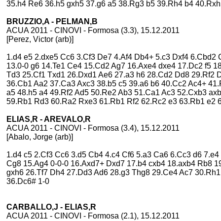
35.h4 Re6 36.h5 gxh5 37.g6 a5 38.Rg3 b5 39.Rh4 b4 40.Rxh
BRUZZIO,A - PELMAN,B
ACUA 2011 - CINOVI - Formosa (3.3), 15.12.2011
[Perez, Victor (arb)]
1.d4 e5 2.dxe5 Cc6 3.Cf3 De7 4.Af4 Db4+ 5.c3 Dxf4 6.Cbd2
13.0-0 g6 14.Te1 Ce4 15.Cd2 Ag7 16.Axe4 dxe4 17.Dc2 f5 18
Td3 25.Cf1 Txd1 26.Dxd1 Ae6 27.a3 h6 28.Cd2 Dd8 29.Rf2 D
36.Cb1 Aa2 37.Ca3 Axc3 38.b5 c5 39.a6 b6 40.Cc2 Ac4+ 41.
a5 48.h5 a4 49.Rf2 Ad5 50.Re2 Ab3 51.Ca1 Ac3 52.Cxb3 ax
59.Rb1 Rd3 60.Ra2 Rxe3 61.Rb1 Rf2 62.Rc2 e3 63.Rb1 e2 
ELIAS,R - AREVALO,R
ACUA 2011 - CINOVI - Formosa (3.4), 15.12.2011
[Abalo, Jorge (arb)]
1.d4 c5 2.Cf3 Cc6 3.d5 Cb4 4.c4 Cf6 5.a3 Ca6 6.Cc3 d6 7.e4
Cg8 15.Ag4 0-0-0 16.Axd7+ Dxd7 17.b4 cxb4 18.axb4 Rb8 19
gxh6 26.Tf7 Dh4 27.Dd3 Ad6 28.g3 Thg8 29.Ce4 Ac7 30.Rh1
36.Dc6# 1-0
CARBALLO,J - ELIAS,R
ACUA 2011 - CINOVI - Formosa (2.1), 15.12.2011