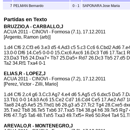
7
PELMAN Bernardo
0 - 1
SAPONARA Jose Maria
Partidas en Texto
BRUZZIO,A - CARBALLO,J
ACUA 2011 - CINOVI - Formosa (7.1), 17.12.2011
[Argento, Ramon (arb)]
1.d4 Cf6 2.Cf3 e6 3.e3 d5 4.Ad3 c5 5.c3 Cc6 6.Cbd2 Ad6 7
13.0-0 Df6 14.Ce5 0-0-0 15.Cxc6 Axc6 16.Dc3 Td6 17.Tac1
23.Da3 Tb5 24.Dxa7+ Tb7 25.Da5+ Rd7 26.Dc3 Tb5 27.d5 Dx
Ta2 34.Rf1 Txa4 0-1
ELIAS,R - LOPEZ,J
ACUA 2011 - CINOVI - Formosa (7.2), 17.12.2011
[Perez, Victor - Zilli, Mario]
1.d4 Cf6 2.c4 g6 3.Cc3 Ag7 4.e4 d6 5.Ag5 c5 6.dxc5 Da5 7
13.Tb1 0-0 14.b3 Ac6 15.Ce2 Cd7 16.Cd4 Ce5 17.Ae2 Ad7 1
Tae8 24.g5 Ae5 25.Thd1 b6 26.g3 a5 27.Tc2 Tg4 28.Cxe5 dx
35.Txe2 Tb8 36.Te5 Txb6 37.Txa5 Tb4 38.g4 h6 39.Te5 Rg7 4
Rf6 47.Tg5 Ta6 48.Txh5 Txa3 49.Txf5+ Re6 50.Re4 Ta4 51.
AREVALO,R - MONTENEGRO,J