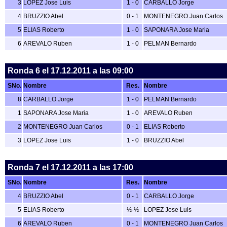
3
LOPEZ Jose Luis
1 - 0
CARBALLO Jorge
4
BRUZZIO Abel
0 - 1
MONTENEGRO Juan Carlos
5
ELIAS Roberto
1 - 0
SAPONARA Jose Maria
6
AREVALO Ruben
1 - 0
PELMAN Bernardo
Ronda 6
el 17.12.2011 a las 09:00
SNo.
Nombre
Res.
Nombre
8
CARBALLO Jorge
1 - 0
PELMAN Bernardo
1
SAPONARA Jose Maria
1 - 0
AREVALO Ruben
2
MONTENEGRO Juan Carlos
0 - 1
ELIAS Roberto
3
LOPEZ Jose Luis
1 - 0
BRUZZIO Abel
Ronda 7
el 17.12.2011 a las 17:00
SNo.
Nombre
Res.
Nombre
4
BRUZZIO Abel
0 - 1
CARBALLO Jorge
5
ELIAS Roberto
½-½
LOPEZ Jose Luis
6
AREVALO Ruben
0 - 1
MONTENEGRO Juan Carlos