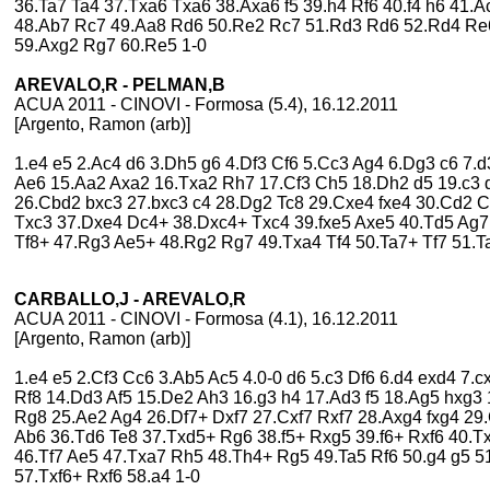
36.Ta7 Ta4 37.Txa6 Txa6 38.Axa6 f5 39.h4 Rf6 40.f4 h6 41.
48.Ab7 Rc7 49.Aa8 Rd6 50.Re2 Rc7 51.Rd3 Rd6 52.Rd4 Re6
59.Axg2 Rg7 60.Re5 1-0
AREVALO,R - PELMAN,B
ACUA 2011 - CINOVI - Formosa (5.4), 16.12.2011
[Argento, Ramon (arb)]
1.e4 e5 2.Ac4 d6 3.Dh5 g6 4.Df3 Cf6 5.Cc3 Ag4 6.Dg3 c6 7.
Ae6 15.Aa2 Axa2 16.Txa2 Rh7 17.Cf3 Ch5 18.Dh2 d5 19.c3 d
26.Cbd2 bxc3 27.bxc3 c4 28.Dg2 Tc8 29.Cxe4 fxe4 30.Cd2 
Txc3 37.Dxe4 Dc4+ 38.Dxc4+ Txc4 39.fxe5 Axe5 40.Td5 Ag7 
Tf8+ 47.Rg3 Ae5+ 48.Rg2 Rg7 49.Txa4 Tf4 50.Ta7+ Tf7 51.T
CARBALLO,J - AREVALO,R
ACUA 2011 - CINOVI - Formosa (4.1), 16.12.2011
[Argento, Ramon (arb)]
1.e4 e5 2.Cf3 Cc6 3.Ab5 Ac5 4.0-0 d6 5.c3 Df6 6.d4 exd4 7.
Rf8 14.Dd3 Af5 15.De2 Ah3 16.g3 h4 17.Ad3 f5 18.Ag5 hxg
Rg8 25.Ae2 Ag4 26.Df7+ Dxf7 27.Cxf7 Rxf7 28.Axg4 fxg4 29.
Ab6 36.Td6 Te8 37.Txd5+ Rg6 38.f5+ Rxg5 39.f6+ Rxf6 40.
46.Tf7 Ae5 47.Txa7 Rh5 48.Th4+ Rg5 49.Ta5 Rf6 50.g4 g5 51
57.Txf6+ Rxf6 58.a4 1-0