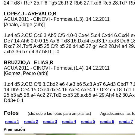
24.Txf8+ Rc7 25.Tf6 Tg5 26.Rf2 Rb6 27.Txd6 Rc5 28.Td7 Rb
LOPEZ,J - AREVALO,R
ACUA 2011 - CINOVI - Formosa (1.3), 14.12.2011
[Abalo, Jorge (arb)]
1.e4 e5 2.Cf3 Cc6 3.Ab5 Cf6 4.0-0 Cxe4 5.d4 Cxd4 6.Cxd4 ex
De7 14.Ah6 0-0-0 15.Axf8 Txf8 16.Dxd4 exd3 17.cxd3 Dd6 
Rxc7 24.Txf5 Axf5 25.Cf2 b5 26.d4 a5 27.g4 Ac2 28.h4 a4 2
axb3 36.h7 d4 37.h8D 1-0
BRUZZIO,A - ELIAS,R
ACUA 2011 - CINOVI - Formosa (1.4), 14.12.2011
[Gomez, Pedro (arb)]
1.d4 d5 2.Cf3 Cf6 3.Cbd2 e6 4.e3 b6 5.c3 Ab7 6.Ad3 Cbd7 7
14.Dh5 Ce4 15.Cxe4 dxe4 16.Axe4 Axe4 17.De2 c5 18.Td1 D
25.b3 a5 26.a4 Ac2 27.Td2 cxb3 28.axb5 a4 29.Ah4 b2 30.A
Dd3+ 0-1
Fotos
(clic sobre las fotos para ampliarlas) Agradecemos las fo
ronda 1
ronda 2
ronda 3
ronda 4
ronda 5
ronda 6
ronda 7
Premiación