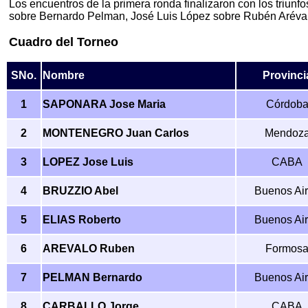
Los encuentros de la primera ronda finalizaron con los triu
sobre Bernardo Pelman, José Luis López sobre Rubén Arévalo
Cuadro del Torneo
SNo.
Nombre
Provinci
1
SAPONARA Jose Maria
Córdob
2
MONTENEGRO Juan Carlos
Mendoz
3
LOPEZ Jose Luis
CABA
4
BRUZZIO Abel
Buenos Ai
5
ELIAS Roberto
Buenos Ai
6
AREVALO Ruben
Formos
7
PELMAN Bernardo
Buenos Ai
8
CARBALLO Jorge
CABA