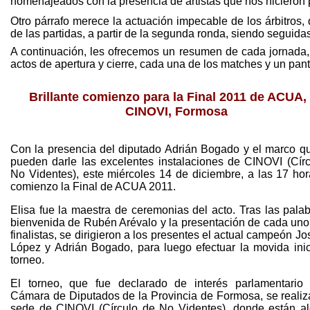
homenajeados con la presencia de artistas que nos hicieron
Otro párrafo merece la actuación impecable de los árbitros, 
de las partidas, a partir de la segunda ronda, siendo segui
A continuación, les ofrecemos un resumen de cada jornada, 
actos de apertura y cierre, cada una de los matches y un pan
Brillante comienzo para la Final 2011 de ACUA,
CINOVI, Formosa
Con la presencia del diputado Adrián Bogado y el marco q
pueden darle las excelentes instalaciones de CINOVI (Cír
No Videntes), este miércoles 14 de diciembre, a las 17 hor
comienzo la Final de ACUA 2011.
Elisa fue la maestra de ceremonias del acto. Tras las pala
bienvenida de Rubén Arévalo y la presentación de cada uno
finalistas, se dirigieron a los presentes el actual campeón Jo
López y Adrián Bogado, para luego efectuar la movida inic
torneo.
El torneo, que fue declarado de interés parlamentario 
Cámara de Diputados de la Provincia de Formosa, se realiz
sede de CINOVI (Círculo de No Videntes), donde están al