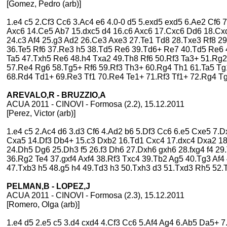
[Gomez, Pedro (arb)]
1.e4 c5 2.Cf3 Cc6 3.Ac4 e6 4.0-0 d5 5.exd5 exd5 6.Ae2 Cf6 
Axc6 14.Ce5 Ab7 15.dxc5 d4 16.c6 Axc6 17.Cxc6 Dd6 18.Cx
24.c3 Af4 25.g3 Ad2 26.Ce3 Axe3 27.Te1 Td8 28.Txe3 Rf8 29.
36.Te5 Rf6 37.Re3 h5 38.Td5 Re6 39.Td6+ Re7 40.Td5 Re6 
Ta5 47.Txh5 Re6 48.h4 Txa2 49.Th8 Rf6 50.Rf3 Ta3+ 51.Rg
57.Re4 Rg6 58.Tg5+ Rf6 59.Rf3 Th3+ 60.Rg4 Th1 61.Ta5 Tg1
68.Rd4 Td1+ 69.Re3 Tf1 70.Re4 Te1+ 71.Rf3 Tf1+ 72.Rg4 T
AREVALO,R - BRUZZIO,A
ACUA 2011 - CINOVI - Formosa (2.2), 15.12.2011
[Perez, Victor (arb)]
1.e4 c5 2.Ac4 d6 3.d3 Cf6 4.Ad2 b6 5.Df3 Cc6 6.e5 Cxe5 7
Cxa5 14.Df3 Db4+ 15.c3 Dxb2 16.Td1 Cxc4 17.dxc4 Dxa2 18
24.Dh5 Dg6 25.Dh3 f5 26.f3 Dh6 27.Dxh6 gxh6 28.fxg4 f4 29
36.Rg2 Te4 37.gxf4 Axf4 38.Rf3 Txc4 39.Tb2 Ag5 40.Tg3 Af4
47.Txb3 h5 48.g5 h4 49.Td3 h3 50.Txh3 d3 51.Txd3 Rh5 52.
PELMAN,B - LOPEZ,J
ACUA 2011 - CINOVI - Formosa (2.3), 15.12.2011
[Romero, Olga (arb)]
1.e4 d5 2.e5 c5 3.d4 cxd4 4.Cf3 Cc6 5.Af4 Ag4 6.Ab5 Da5+ 