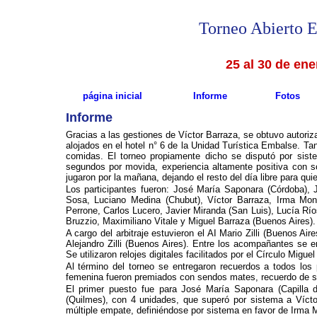
Torneo Abierto 
25 al 30 de ene
página inicial
Informe
Fot
Informe
Gracias a las gestiones de Víctor Barraza, se obtuvo autoriz
alojados en el hotel n° 6 de la Unidad Turística Embalse. T
comidas. El torneo propiamente dicho se disputó por sis
segundos por movida, experiencia altamente positiva con só
jugaron por la mañana, dejando el resto del día libre para quie
Los participantes fueron: José María Saponara (Córdoba),
Sosa, Luciano Medina (Chubut), Víctor Barraza, Irma Monas
Perrone, Carlos Lucero, Javier Miranda (San Luis), Lucía Ríos
Bruzzio, Maximiliano Vitale y Miguel Barraza (Buenos Aires).
A cargo del arbitraje estuvieron el AI Mario Zilli (Buenos A
Alejandro Zilli (Buenos Aires). Entre los acompañantes se 
Se utilizaron relojes digitales facilitados por el Círculo Migu
Al término del torneo se entregaron recuerdos a todos los 
femenina fueron premiados con sendos mates, recuerdo de 
El primer puesto fue para José María Saponara (Capilla 
(Quilmes), con 4 unidades, que superó por sistema a Víct
múltiple empate, definiéndose por sistema en favor de Irma